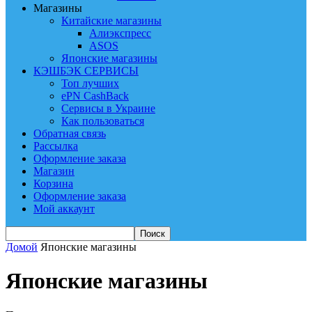
Магазины
Китайские магазины
Алиэкспресс
ASOS
Японские магазины
КЭШБЭК СЕРВИСЫ
Топ лучших
ePN CashBack
Сервисы в Украине
Как пользоваться
Обратная связь
Рассылка
Оформление заказа
Магазин
Корзина
Оформление заказа
Мой аккаунт
Домой
Японские магазины
Японские магазины