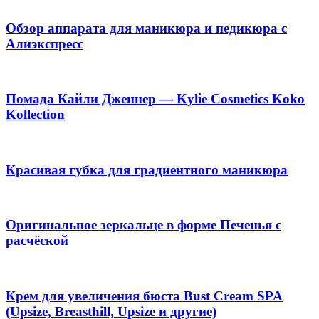
Обзор аппарата для маникюра и педикюра с
Алиэкспресс
Помада Кайли Дженнер — Kylie Cosmetics Koko
Kollection
Красивая губка для градиентного маникюра
Оригинальное зеркальце в форме Печенья с
расчёской
Крем для увеличения бюста Bust Cream SPA
(Upsize, Breasthill, Upsize и другие)