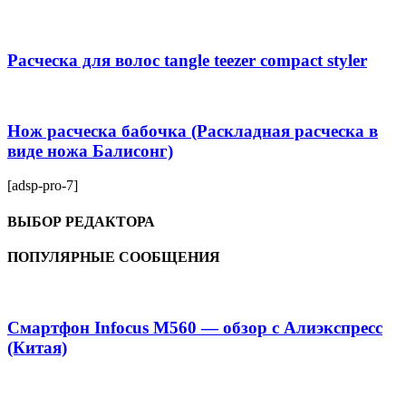
Расческа для волос tangle teezer compact styler
Нож расческа бабочка (Раскладная расческа в
виде ножа Балисонг)
[adsp-pro-7]
ВЫБОР РЕДАКТОРА
ПОПУЛЯРНЫЕ СООБЩЕНИЯ
Смартфон Infocus M560 — обзор с Алиэкспресс
(Китая)