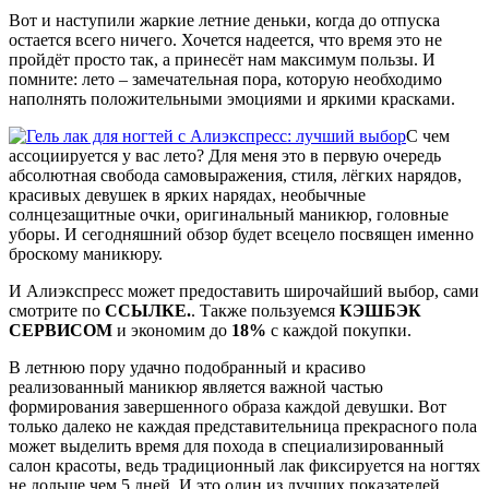
Вот и наступили жаркие летние деньки, когда до отпуска
остается всего ничего. Хочется надеется, что время это не
пройдёт просто так, а принесёт нам максимум пользы. И
помните: лето – замечательная пора, которую необходимо
наполнять положительными эмоциями и яркими красками.
С чем
ассоциируется у вас лето? Для меня это в первую очередь
абсолютная свобода самовыражения, стиля, лёгких нарядов,
красивых девушек в ярких нарядах, необычные
солнцезащитные очки, оригинальный маникюр, головные
уборы. И сегодняшний обзор будет всецело посвящен именно
броскому маникюру.
И Алиэкспресс может предоставить широчайший выбор, сами
смотрите по
ССЫЛКЕ.
. Также пользуемся
КЭШБЭК
СЕРВИСОМ
и экономим до
18%
с каждой покупки.
В летнюю пору удачно подобранный и красиво
реализованный маникюр является важной частью
формирования завершенного образа каждой девушки. Вот
только далеко не каждая представительница прекрасного пола
может выделить время для похода в специализированный
салон красоты, ведь традиционный лак фиксируется на ногтях
не дольше чем 5 дней. И это один из лучших показателей.