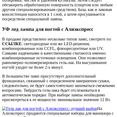
полировки, чистки и удаления кутикулы. Затем следует
обезжирить обработанную поверхность (спиртом или любым
другим специализированным средством). База, как и лаковая
консистенция наносится в 1 слой, а затем просушивается
посредством специальной лампы.
УФ лед лампа для ногтей с Алиэкспресс
В продаже представлено несколько типов ламп, смотрите по
ССЫЛКЕ
: светодиодные или же LED-решения,
комбинированные или CCFL, флюоресцентные или UV.
Самыми надёжными и качественными считаются именно
комбинированные источники освещения. Они позволяют
равномерно полимеризировать гель-лак. На высушивание
ногтей уходит не более 2-х минут.
В большинстве ламп присутствует дополнительный
функционал, связанный с определением завершения сушки,
следовательно, не будет самостоятельно заниматься смежными
вопросами. Твёрдость гель-лака будет отслеживаться в
автоматическом порядке. При выборе лампы необходимо
присмотреться к ее мощности: минимальное значение 12 Вт.
На
Алиэкспресс продаются специальные наборы для маникюра с