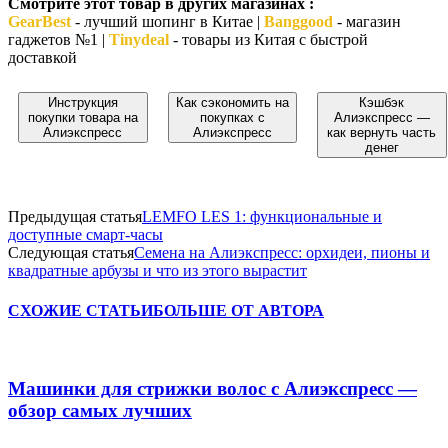
Смотрите этот товар в других магазинах :
GearBest
- лучший шопинг в Китае |
Banggood
- магазин
гаджетов №1 |
Tinydeal
- товары из Китая с быстрой
доставкой
Инструкция
Как сэкономить на
Кэшбэк
покупки товара на
покупках с
Алиэкспресс —
Алиэкспресс
Алиэкспресс
как вернуть часть
денег
Предыдущая статья
LEMFO LES 1: функциональные и
доступные смарт-часы
Следующая статья
Семена на Алиэкспресс: орхидеи, пионы и
квадратные арбузы и что из этого вырастит
СХОЖИЕ СТАТЬИ
БОЛЬШЕ ОТ АВТОРА
Машинки для стрижки волос с Алиэкспресс —
обзор самых лучших