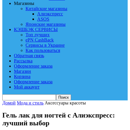
Магазины
Китайские магазины
Алиэкспресс
ASOS
Японские магазины
КЭШБЭК СЕРВИСЫ
Топ лучших
ePN CashBack
Сервисы в Украине
Как пользоваться
Обратная связь
Рассылка
Оформление заказа
Магазин
Корзина
Оформление заказа
Мой аккаунт
Домой
Мода и стиль
Аксессуары красоты
Гель лак для ногтей с Алиэкспресс:
лучший выбор