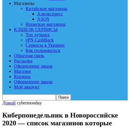
Магазины
Китайские магазины
Алиэкспресс
ASOS
Японские магазины
КЭШБЭК СЕРВИСЫ
Топ лучших
ePN CashBack
Сервисы в Украине
Как пользоваться
Обратная связь
Рассылка
Оформление заказа
Магазин
Корзина
Оформление заказа
Мой аккаунт
Домой
cybermonday
Киберпонедельник в Новороссийске
2020 — список магазинов которые