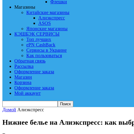
Флешки
Магазины
Китайские магазины
Алиэкспресс
ASOS
Японские магазины
КЭШБЭК СЕРВИСЫ
Топ лучших
ePN CashBack
Сервисы в Украине
Как пользоваться
Обратная связь
Рассылка
Оформление заказа
Магазин
Корзина
Оформление заказа
Мой аккаунт
Домой
Алиэкспресс
Нижнее белье на Алиэкспресс: как выб