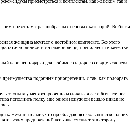
у, рекомендуем присмотреться к комплектам, как женским так и
льшим презентам с разнообразных ценовых категорий. Выборка
сивая женщина мечтает о достойном комплекте. Без этого
 о достаточно личной и интимной вещи, преподнести в качестве
ьный вариант подарка для любимого и дорого сердцу человека.
 и преимущества подобных приобретений. Итак, как подобрать
льем опыта у меня откровенно маловато, а если быть точнее,
пектива пополнить полку еще одной ненужной вещью никак не
лов.
бодить. Неудивительно, что преобладающее большинство наших
пательских предпочтений все чаще смещается в сторону