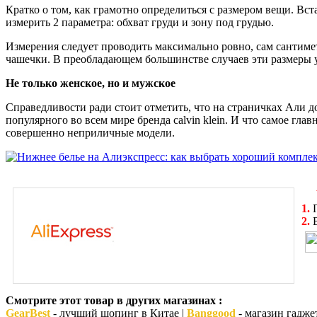
Кратко о том, как грамотно определиться с размером вещи. Вст
измерить 2 параметра: обхват груди и зону под грудью.
Измерения следует проводить максимально ровно, сам сантимет
чашечки. В преобладающем большинстве случаев эти размеры у
Не только женское, но и мужское
Справедливости ради стоит отметить, что на страничках Али д
популярного во всем мире бренда calvin klein. И что самое гл
совершенно неприличные модели.
1.
П
2.
В
Смотрите этот товар в других магазинах :
GearBest
- лучший шопинг в Китае |
Banggood
- магазин гадже