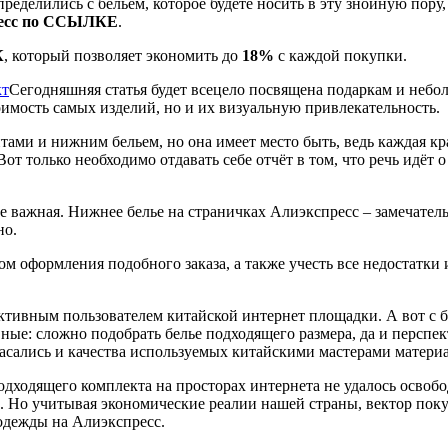
определились с бельем, которое будете носить в эту знойную пор
есс по ССЫЛКЕ
.
К
, который позволяет экономить до
18%
с каждой покупки.
Сегодняшняя статья будет всецело посвящена подаркам и небо
оимость самых изделий, но и их визуальную привлекательность.
ми и нижним бельем, но она имеет место быть, ведь каждая кра
Вот только необходимо отдавать себе отчёт в том, что речь идёт
не важная. Нижнее белье на страничках Алиэкспресс – замечател
но.
м оформления подобного заказа, а также учесть все недостатки
ктивным пользователем китайской интернет площадки. А вот с бе
ивные: сложно подобрать белье подходящего размера, да и перс
асались и качества используемых китайскими мастерами материа
одходящего комплекта на просторах интернета не удалось осво
. Но учитывая экономические реалии нашей страны, вектор поку
 одежды на Алиэкспресс.