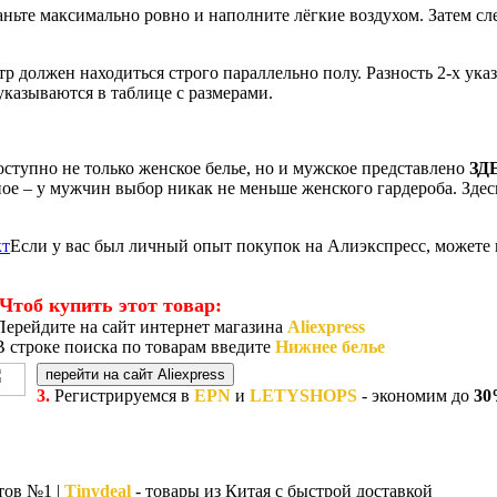
аньте максимально ровно и наполните лёгкие воздухом. Затем сл
р должен находиться строго параллельно полу. Разность 2-х ука
казываются в таблице с размерами.
оступно не только женское белье, но и мужское представлено
ЗД
авное – у мужчин выбор никак не меньше женского гардероба. Зде
Если у вас был личный опыт покупок на Алиэкспресс, можете 
Чтоб купить этот товар:
ерейдите на сайт интернет магазина
Aliexpress
 строке поиска по товарам введите
Нижнее белье
перейти на сайт Aliexpress
3.
Регистрируемся в
EPN
и
LETYSHOPS
- экономим до
3
тов №1 |
Tinydeal
- товары из Китая с быстрой доставкой