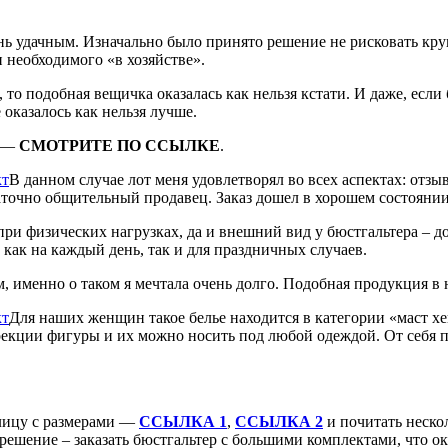
ень удачным. Изначально было принято решение не рисковать кру
 необходимого «в хозяйстве».
то подобная вещичка оказалась как нельзя кстати. И даже, если
оказалось как нельзя лучше.
а —
СМОТРИТЕ ПО ССЫЛКЕ
.
В данном случае лот меня удовлетворял во всех аспектах: отз
аточно общительный продавец. Заказ дошел в хорошем состоянии
при физических нагрузках, да и внешний вид у бюстгальтера – 
как на каждый день, так и для праздничных случаев.
м, именно о таком я мечтала очень долго. Подобная продукция в
Для наших женщин такое белье находится в категории «маст хе
екции фигуры и их можно носить под любой одеждой. От себя по
блицу с размерами —
ССЫЛКА 1
,
ССЫЛКА 2
и почитать нескол
 решение – заказать бюстгальтер с большими комплектами, что ок