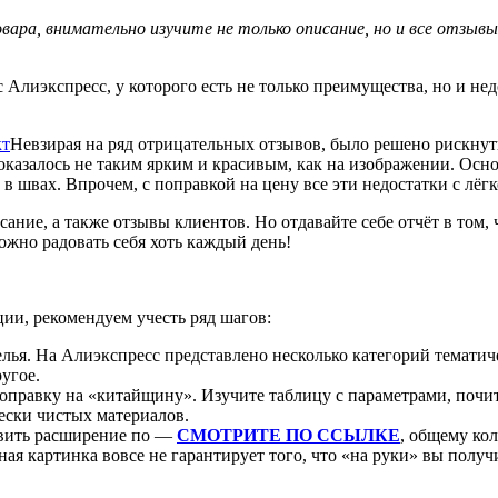
вара, внимательно изучите не только описание, но и все отзывы
Алиэкспресс, у которого есть не только преимущества, но и не
Невзирая на ряд отрицательных отзывов, было решено рискнуть
оказалось не таким ярким и красивым, как на изображении. Осно
в швах. Впрочем, с поправкой на цену все эти недостатки с лёг
ние, а также отзывы клиентов. Но отдавайте себе отчёт в том, ч
 можно радовать себя хоть каждый день!
ции, рекомендуем учесть ряд шагов:
лья. На Алиэкспресс представлено несколько категорий темати
угое.
 поправку на «китайщину». Изучите таблицу с параметрами, почи
ески чистых материалов.
овить расширение по —
СМОТРИТЕ ПО ССЫЛКЕ
, общему ко
ная картинка вовсе не гарантирует того, что «на руки» вы получ