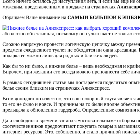
Всего ничего осталось до наступления лета, и если вы еще не 
мужским, представленным в продаже на страничках
Алиэкспр
Обращаем Ваше внимание на
САМЫЙ БОЛЬШОЙ КЭШБЭ
абсолютно объективная, поскольку она учитывает не только ст
Сложно напрямую провести логическую цепочку между презента
предмета ежедневного туалет не обходится ни одна красавица. 
подарка ее можно лишь для родных и близких людей.
Как бы то ни было, а нижнее белье – вещь необходимая и край
Впрочем, при желании его всегда можно преподнести себе лич
В рамках сегодняшней статьи мы постараемся поделиться опыто
белье своим близким на страничках Алиэкспресс.
Всем доподлинно известно, что ваш покорный слуга является а
то его не было и вовсе. И причины на то были вполне объект
прельщала к обновлению гардероба. Определенные сомнения к
Да и свободного времени заняться «основательным» отбором п
соотечественников предпочитают покупать товары в магазинах
интернет ресурсов. Это, собственно, и стало причиной поиска