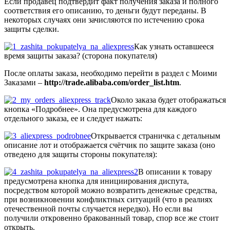
Если продавец подтвердит факт получения заказа и полного
соответствия его описанию, то деньги будут переданы. В
некоторых случаях они зачисляются по истечению срока
защиты сделки.
Как узнать оставшееся
время защиты заказа? (сторона покупателя)
После оплаты заказа, необходимо перейти в раздел с Моими
Заказами –
http://trade.alibaba.com/order_list.htm
.
Около заказа будет отображаться
кнопка «Подробнее». Она предусмотрена для каждого
отдельного заказа, ее и следует нажать:
Открывается страничка с детальным
описание лот и отображается счётчик по защите заказа (оно
отведено для защиты стороны покупателя):
В описании к товару
предусмотрена кнопка для инициирования диспута,
посредством которой можно возвратить денежные средства,
при возникновении конфликтных ситуаций (что в реалиях
отечественной почты случается нередко). Но если вы
получили откровенно бракованный товар, спор все же стоит
открыть.