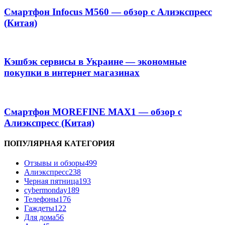
Смартфон Infocus M560 — обзор с Алиэкспресс
(Китая)
Кэшбэк сервисы в Украине — экономные
покупки в интернет магазинах
Смартфон MOREFINE MAX1 — обзор с
Алиэкспресс (Китая)
ПОПУЛЯРНАЯ КАТЕГОРИЯ
Отзывы и обзоры
499
Алиэкспресс
238
Черная пятница
193
cybermonday
189
Телефоны
176
Гаждеты
122
Для дома
56