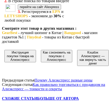
2.
В строке поиска по товарам введите
перейти на сайт Aliexpress
3.
Регистрируемся в
EPN
и
LETYSHOPS
- экономим до
30%
с
любой покупки
Смотрите этот товар в других магазинах :
GearBest
- лучший шопинг в Китае |
Banggood
- магазин
гаджетов №1 |
Tinydeal
- товары из Китая с быстрой
доставкой
Инструкция
Как сэкономить на
Кэшбэк
покупки товара на
покупках с
Алиэкспресс —
Алиэкспресс
Алиэкспресс
как вернуть часть
денег
Предыдущая статья
Почему Алиэкспресс разные цены
Следующая статья
Как правильно торговаться с продавцом на
Алиэкспресс — тонкости и секреты
СХОЖИЕ СТАТЬИ
БОЛЬШЕ ОТ АВТОРА