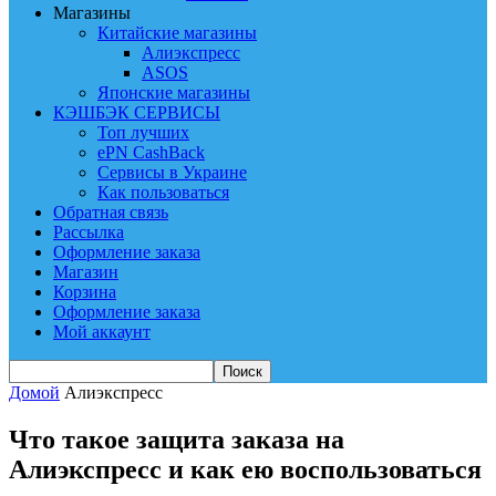
Магазины
Китайские магазины
Алиэкспресс
ASOS
Японские магазины
КЭШБЭК СЕРВИСЫ
Топ лучших
ePN CashBack
Сервисы в Украине
Как пользоваться
Обратная связь
Рассылка
Оформление заказа
Магазин
Корзина
Оформление заказа
Мой аккаунт
Домой
Алиэкспресс
Что такое защита заказа на
Алиэкспресс и как ею воспользоваться