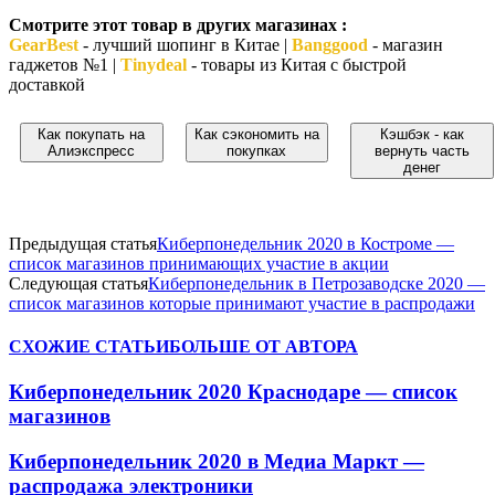
Смотрите этот товар в других магазинах :
GearBest
- лучший шопинг в Китае |
Banggood
- магазин
гаджетов №1 |
Tinydeal
- товары из Китая с быстрой
доставкой
Как покупать на
Как сэкономить на
Кэшбэк - как
Алиэкспресс
покупках
вернуть часть
денег
Предыдущая статья
Киберпонедельник 2020 в Костроме —
список магазинов принимающих участие в акции
Следующая статья
Киберпонедельник в Петрозаводске 2020 —
список магазинов которые принимают участие в распродажи
СХОЖИЕ СТАТЬИ
БОЛЬШЕ ОТ АВТОРА
Киберпонедельник 2020 Краснодаре — список
магазинов
Киберпонедельник 2020 в Медиа Маркт —
распродажа электроники