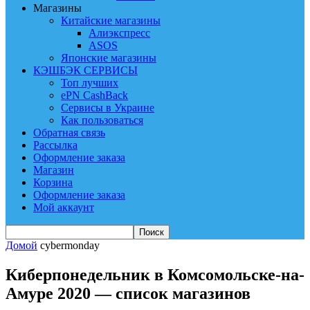
Магазины
Китайские магазины
Алиэкспресс
ASOS
Японские магазины
КЭШБЭК СЕРВИСЫ
Топ лучших
ePN CashBack
Сервисы в Украине
Как пользоваться
Обратная связь
Рассылка
Оформление заказа
Магазин
Корзина
Оформление заказа
Мой аккаунт
Домой
cybermonday
Киберпонедельник в Комсомольске-на-
Амуре 2020 — список магазинов